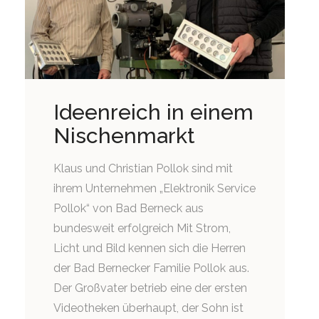
Ideenreich in einem
Nischenmarkt
Klaus und Christian Pollok sind mit
ihrem Unternehmen „Elektronik Service
Pollok“ von Bad Berneck aus
bundesweit erfolgreich Mit Strom,
Licht und Bild kennen sich die Herren
der Bad Bernecker Familie Pollok aus.
Der Großvater betrieb eine der ersten
Videotheken überhaupt, der Sohn ist