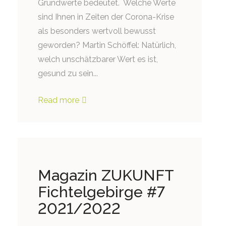
Grundwerte bedeutet. Welche Werte
sind Ihnen in Zeiten der Corona-Krise
als besonders wertvoll bewusst
geworden? Martin Schöffel: Natürlich,
welch unschätzbarer Wert es ist,
gesund zu sein...
Read more
Magazin ZUKUNFT
Fichtelgebirge #7
2021/2022