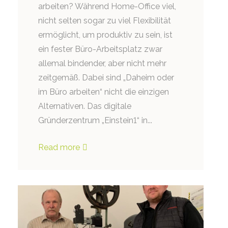
arbeiten? Während Home-Office viel,
nicht selten sogar zu viel Flexibilität
ermöglicht, um produktiv zu sein, ist
ein fester Büro-Arbeitsplatz zwar
allemal bindender, aber nicht mehr
zeitgemäß. Dabei sind „Daheim oder
im Büro arbeiten“ nicht die einzigen
Alternativen. Das digitale
Gründerzentrum „Einstein1“ in...
Read more