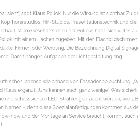
 sieht“, sagt Klaus Pollok. Nur die Wirkung ist sichtbar. Zu d
opfhörerstudios, Hifi-Studios, Präsentationstechnik und die
rbaut ist. Im Geschäftsleben der Polloks habe sich vieles au
s Pollok mit einem Lachen zugeben. Mit den Flachbildschirmen
odukte, Firmen oder Werbung. Die Bezeichnung Digital Signag
steme. Damit hängen Aufgaben der Lichtgestaltung eng
reuth sehen, ebenso wie anhand von Fassadenbeleuchtung. „W
 und Klaus ergänzt: „Uns kennen auch ganz wenige“. Was sicherl
me und schusssichere LED-Strahler gebraucht werden, wie z.B
den Namen – denn diese Spezialanfertigungen kommen aus 
 Know-how und der Montage an Service braucht, kommt auch 
t.