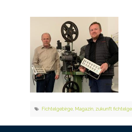
Fichtelgebirge
,
Magazin
,
zukunft fichtelg