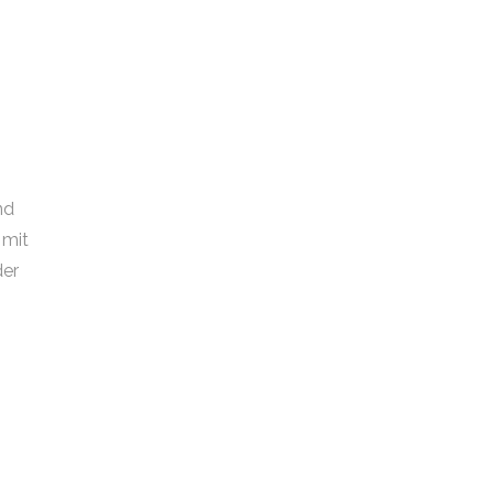
nd
 mit
der