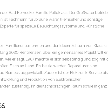
n der Bad Bernecker Familie Pollok aus. Der Großvater betrieb
hn ist Fachmann für „braune Ware“ (Fernseher und sonstige
 Experte für spezielle Beleuchtungssysteme und Künstliche
 ein Familienunternehmen und der Ideenreichtum von Klaus u
Anfang 2020 Rentner sein, aber ein gemeinsames Projekt will er
, wie er sagt. 1987 machte er sich selbständig und zog mit 
oßen Fisch an Land. Bis heute werden Reparaturen von
ad Berneck abgewickelt. Zudem ist der Elektronik-Service bis
 Entwicklung und Produktion von elektronischen
ärkten zuständig. Im deutschsprachigen Raum sowie in ganz
SS