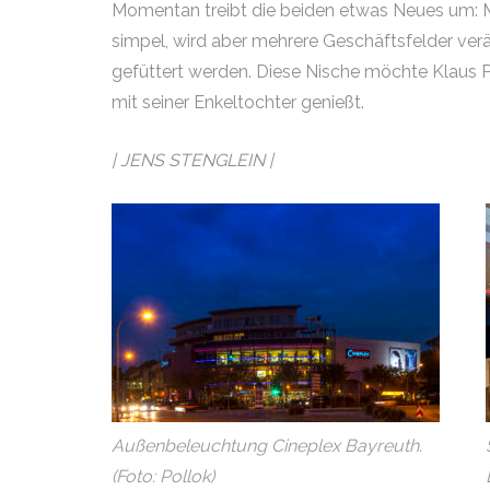
Momentan treibt die beiden etwas Neues um: Mi
simpel, wird aber mehrere Geschäftsfelder ver
gefüttert werden. Diese Nische möchte Klaus 
mit seiner Enkeltochter genießt.
| JENS STENGLEIN |
Außenbeleuchtung Cineplex Bayreuth.
(Foto: Pollok)