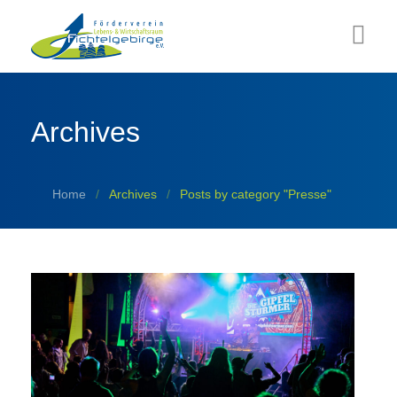
Aktuelles
Archives
Über uns
Sommerlounge
Home
Archives
Posts by category "Presse"
Projekte
ZUKUNFT Fichtelgebirge
Partner