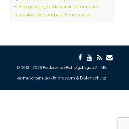
Fichtelgebrige
,
Förderverein
,
Information
,
kostenlos
,
Netzausbau
,
Stromtrasse
© 2013 - 2026 Förderverein Fichtelgebirge e.V. • Alle
Impressum & Datenschutz
Rechte vorbehalten •