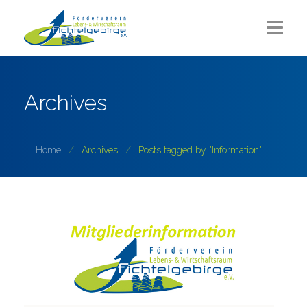
Aktuelles
Archives
Über uns
Sommerlounge
Home
Archives
Posts tagged by "Information"
Projekte
ZUKUNFT Fichtelgebirge
Partner