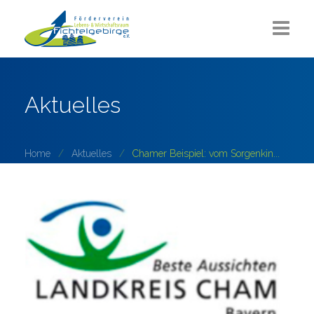
Aktuelles
Aktuelles
Über uns
Sommerlounge
Home
Aktuelles
Chamer Beispiel: vom Sorgenkin...
Projekte
ZUKUNFT Fichtelgebirge
Partner