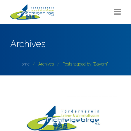
Aktuelles
Archives
Über uns
Sommerlounge
Home
Archives
Posts tagged by "Bayern"
Projekte
ZUKUNFT Fichtelgebirge
Partner