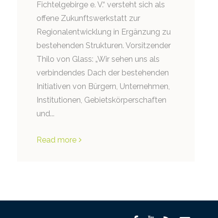
Fichtelgebirge e. V.“ versteht sich als
offene Zukunftswerkstatt zur
Regionalentwicklung in Ergänzung zu
bestehenden Strukturen. Vorsitzender
Thilo von Glass: „Wir sehen uns als
verbindendes Dach der bestehenden
Initiativen von Bürgern, Unternehmen,
Institutionen, Gebietskörperschaften
und...
Read more