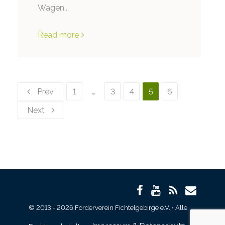
Wagen...
Read more
Prev
1
…
3
4
5
6
Next
© 2013 - 2026 Förderverein Fichtelgebirge e.V. • Alle