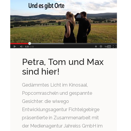
Petra, Tom und Max
sind hier!
Gedämmtes Licht im Kinosaal,
Popcornrascheln und gespannte
Gesichter: die wiwego
Entwicklungsagentur Fichtelgebirge
präsentierte in Zusammenarbeit mit
der Medienagentur Jahreiss GmbH im