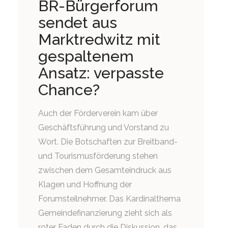
BR-Bürgerforum
sendet aus
Marktredwitz mit
gespaltenem
Ansatz: verpasste
Chance?
Auch der Förderverein kam über
Geschäftsführung und Vorstand zu
Wort. Die Botschaften zur Breitband-
und Tourismusförderung stehen
zwischen dem Gesamteindruck aus
Klagen und Hoffnung der
Forumsteilnehmer. Das Kardinalthema
Gemeindefinanzierung zieht sich als
roter Faden durch die Diskussion, das