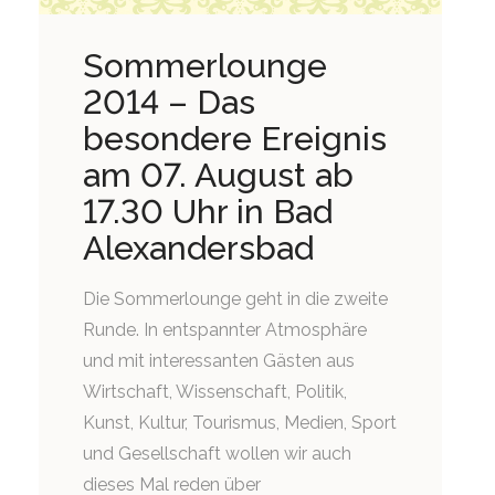
Sommerlounge
2014 – Das
besondere Ereignis
am 07. August ab
17.30 Uhr in Bad
Alexandersbad
Die Sommerlounge geht in die zweite
Runde. In entspannter Atmosphäre
und mit interessanten Gästen aus
Wirtschaft, Wissenschaft, Politik,
Kunst, Kultur, Tourismus, Medien, Sport
und Gesellschaft wollen wir auch
dieses Mal reden über