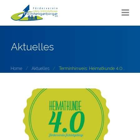
Aktuelles
Aktuelles
Über uns
Sommerlounge
Home
Aktuelles
Terminhinweis: Heimatkunde 4.0...
Projekte
ZUKUNFT Fichtelgebirge
Partner