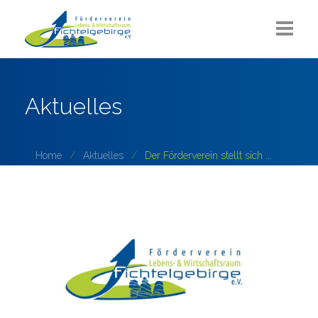
Aktuelles
Aktuelles
Über uns
Sommerlounge
Home
Aktuelles
Der Förderverein stellt sich ...
Projekte
ZUKUNFT Fichtelgebirge
Partner