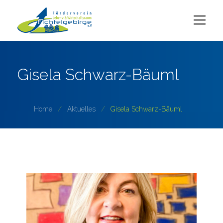
Aktuelles
Gisela Schwarz-Bäuml
Über uns
Sommerlounge
Home
Aktuelles
Gisela Schwarz-Bäuml
Projekte
ZUKUNFT Fichtelgebirge
Partner