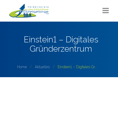
Aktuelles
Einstein1 – Digitales
Über uns
Gründerzentrum
Sommerlounge
Projekte
Home
Aktuelles
Einstein1 – Digitales Gr...
ZUKUNFT Fichtelgebirge
Partner