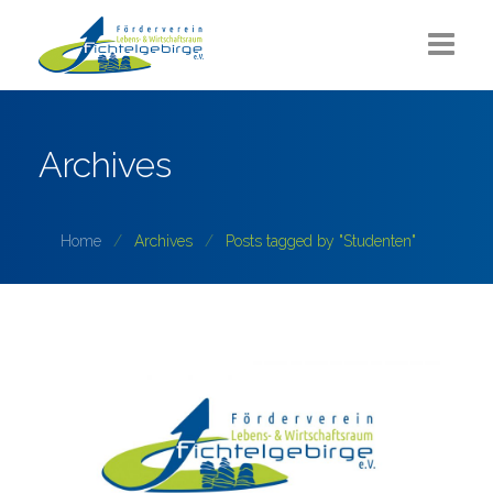
Aktuelles
Archives
Über uns
Sommerlounge
Home
Archives
Posts tagged by "Studenten"
Projekte
ZUKUNFT Fichtelgebirge
Partner