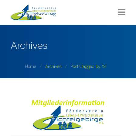
Aktuelles
Archives
Über uns
Sommerlounge
Home
Archives
Posts tagged by "S"
Projekte
ZUKUNFT Fichtelgebirge
Partner