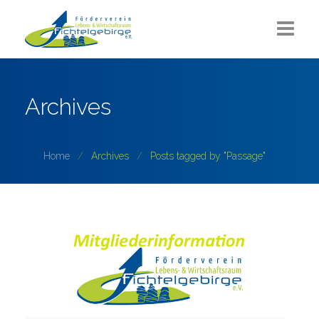
Aktuelles
Archives
Über uns
Sommerlounge
Home
Archives
Posts tagged by "Passage"
Projekte
ZUKUNFT Fichtelgebirge
Partner