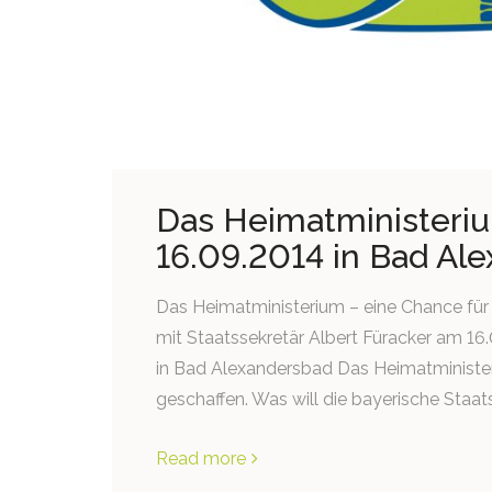
Das Heimatministeri
16.09.2014 in Bad Al
Das Heimatministerium – eine Chance für 
mit Staatssekretär Albert Füracker am 1
in Bad Alexandersbad Das Heimatminist
geschaffen. Was will die bayerische Staat
Read more